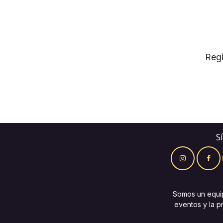
Regí
S
Somos un equi
eventos y la p