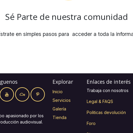
Sé Parte de nuestra comunidad
strate en simples pasos para acceder a toda la inform
íguenos
Explorar
Enlaces de interés
Trabaja con nosotros
Inicio
Servicios
Legal & FAQS
Galería
Politicas devolución
po apasionado por los
Tienda
roducción audiovisual.
Foro