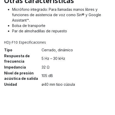
Otras características
Micrófono integrado: Para llamadas manos libres y
funciones de asistencia de voz como Siri® y Google
Assistant™.
Bolsa de transporte
Par de almohadillas de repuesto
HDJ-F10 Especificaciones
Tipo
Cerrado, dinámico
Respuesta de
5 Hz – 30 kHz
frecuencia
Impedancia
32 Ω
Nivel de presión
105 dB
acústica de salida
Unidad
ø40 mm tipo cúpula
Peso
356 g (sin cable)
Tiempo de carga
Aprox. 2,5 horas (auriculares)*3
Periodo de garantía
2 años
Cable en espiral de 1,2 m
(aproximadamente 3,0 m extendidos) ×