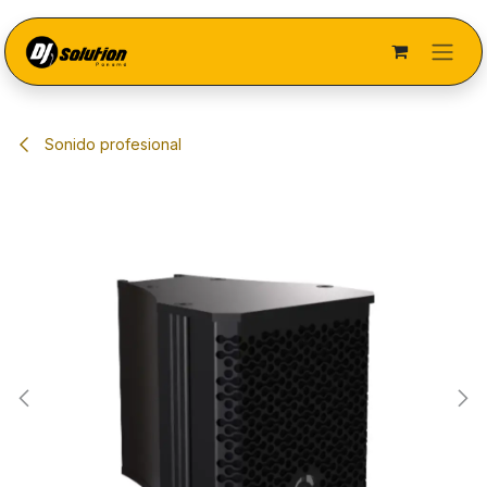
Ir al contenido
Sonido profesional