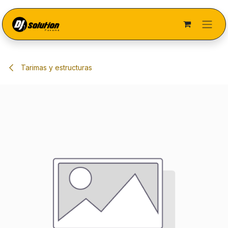
Ir al contenido
Tarimas y estructuras