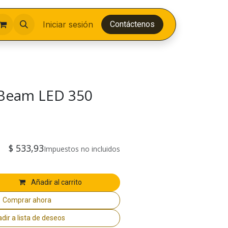
Iniciar sesión
Contáctenos
 Beam LED 350
$
533,93
Impuestos no incluidos
Añadir al carrito
Comprar ahora
dir a lista de deseos