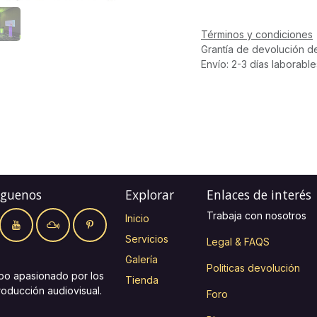
Términos y condiciones
Grantía de devolución d
Envío: 2-3 días laborable
íguenos
Explorar
Enlaces de interés
Trabaja con nosotros
Inicio
Servicios
Legal & FAQS
Galería
Politicas devolución
po apasionado por los
Tienda
roducción audiovisual.
Foro