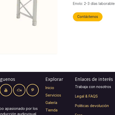
Envío: 2-3 días laborable
Contáctenos
íguenos
Explorar
Enlaces de interés
Trabaja con nosotros
Inicio
Servicios
Legal & FAQS
Galería
Politicas devolución
po apasionado por los
Tienda
roducción audiovisual.