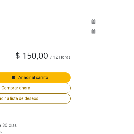
$
150,00
/
12
Horas
Añadir al carrito
Comprar ahora
dir a lista de deseos
e 30 días
s