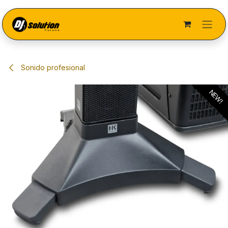
Ir al contenido
Sonido profesional
NEW!