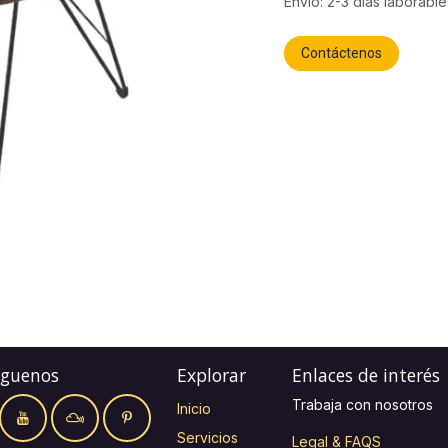
Envío: 2-3 días laborable
Contáctenos
íguenos
Explorar
Enlaces de interés
Trabaja con nosotros
Inicio
Servicios
Legal & FAQS