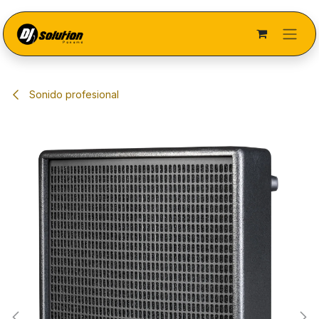
Ir al contenido
Sonido profesional