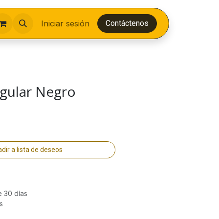
Iniciar sesión
Contáctenos
ngular Negro
dir a lista de deseos
e 30 días
s