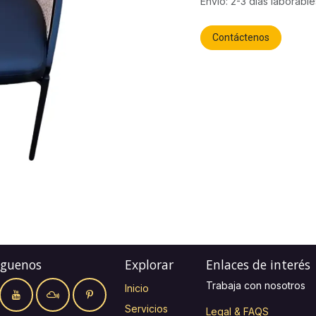
Envío: 2-3 días laborable
Contáctenos
íguenos
Explorar
Enlaces de interés
Trabaja con nosotros
Inicio
Servicios
Legal & FAQS