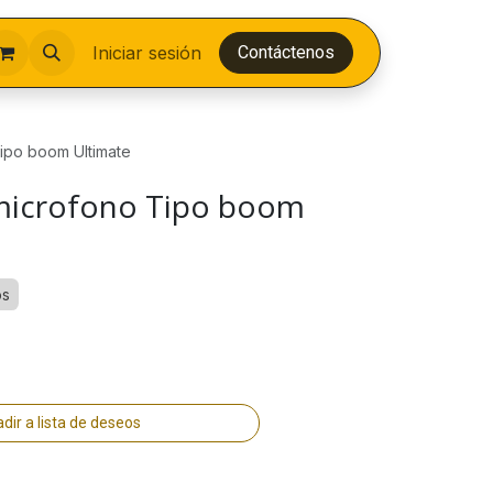
Iniciar sesión
Contáctenos
ipo boom Ultimate
microfono Tipo boom
os
dir a lista de deseos