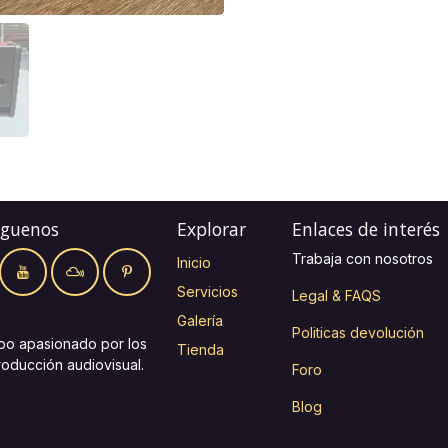
íguenos
Explorar
Enlaces de interés
Trabaja con nosotros
Inicio
Servicios
Legal & FAQS
Galería
Politicas devolución
po apasionado por los
Tienda
roducción audiovisual.
Foro
Blog