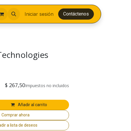
Iniciar sesión
Contáctenos
echnologies
$
267,50
Impuestos no incluidos
Añadir al carrito
Comprar ahora
dir a lista de deseos