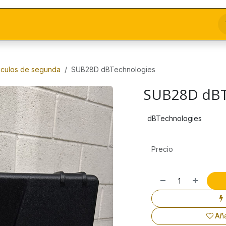
ticulos de segunda
SUB28D dBTechnologies
SUB28D dBT
dBTechnologies
Precio
Aña