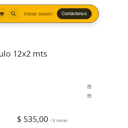
Iniciar sesión
Contáctenos
ulo 12x2 mts
$
535,00
/
8
Horas